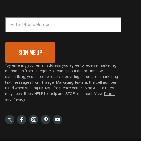
Compliance
Online Selling Policy
Phone Number
Traeger MSA
VIP Code Redemption
Gift Card Redemption
SIGN ME UP
*By entering your email address you agree to receive marketing
messages from Traeger. You can opt-out at any time. By
subscribing, you agree to receive recurring automated marketing
text messages from Traeger Marketing Texts at the cell number
used when signing up. Msg frequency varies. Msg & data rates
may apply. Reply HELP for help and STOP to cancel. View
Terms
and
Privacy