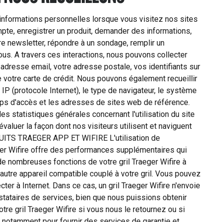
formations personnelles lorsque vous visitez nos sites
pte, enregistrer un produit, demander des informations,
e newsletter, répondre à un sondage, remplir un
s. A travers ces interactions, nous pouvons collecter
dresse email, votre adresse postale, vos identifiants sur
 votre carte de crédit. Nous pouvons également recueillir
IP (protocole Internet), le type de navigateur, le système
mps d'accès et les adresses de sites web de référence.
s statistiques générales concernant l'utilisation du site
aluer la façon dont nos visiteurs utilisent et naviguent
DUITS TRAEGER APP ET WIFIRE L'utilisation de
eger Wifire offre des performances supplémentaires qui
e nombreuses fonctions de votre gril Traeger Wifire à
 autre appareil compatible couplé à votre gril. Vous pouvez
ecter à Internet. Dans ce cas, un gril Traeger Wifire n'envoie
stataires de services, bien que nous puissions obtenir
re gril Traeger Wifire si vous nous le retournez ou si
 notamment pour fournir des services de garantie et